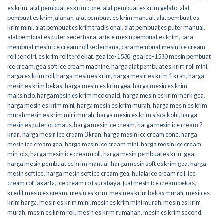
es krim
,
alat pembuat es krim cone
,
alat pembuat es krim gelato
,
alat
pembuat es krim jalanan
,
alat pembuat es krim manual
,
alat pembuat es
krim mini
,
alat pembuat es krim tradisional
,
alat pembuat es puter manual
,
alat pembuat es puter sederhana
,
ariete mesin pembuat es krim
,
cara
membuat mesin ice cream roll sederhana
,
cara membuat mesin ice cream
roll sendiri
,
es krim roll terdekat
,
gea ice-1530
,
gea ice-1530 mesin pembuat
ice cream
,
gea soft ice cream machine
,
harga alat pembuat es krim roll mini
,
harga es krim roll
,
harga mesin es krim
,
harga mesin es krim 1 kran
,
harga
mesin es krim bekas
,
harga mesin es krim gea
,
harga mesin es krim
maksindo
,
harga mesin es krim mcdonald
,
harga mesin es krim merk gea
,
harga mesin es krim mini
,
harga mesin es krim murah
,
harga mesin es krim
murahmesin es krim mini murah
,
harga mesin es krim sisca kohl
,
harga
mesin es puter otomatis
,
harga mesin ice cream
,
harga mesin ice cream 2
kran
,
harga mesin ice cream 3 kran
,
harga mesin ice cream cone
,
harga
mesin ice cream gea
,
harga mesin ice cream mini
,
harga mesin ice cream
mini olx
,
harga mesin ice cream roll
,
harga mesin pembuat es krim gea
,
harga mesin pembuat es krim manual
,
harga mesin soft es krim gea
,
harga
mesin soft ice
,
harga mesin soft ice cream gea
,
hulala ice cream roll
,
ice
cream roll jakarta
,
ice cream roll surabaya
,
jual mesin ice cream bekas
,
kredit mesin es cream
,
mesin es krim
,
mesin es krim bekas murah
,
mesin es
krim harga
,
mesin es krim mini
,
mesin es krim mini murah
,
mesin es krim
murah
,
mesin es krim roll
,
mesin es krim rumahan
,
mesin es krim second
,