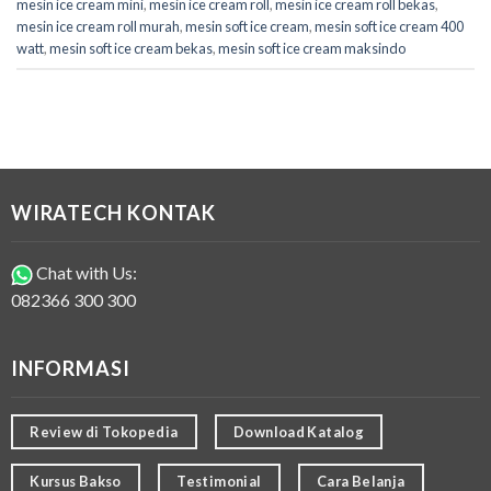
mesin ice cream mini
,
mesin ice cream roll
,
mesin ice cream roll bekas
,
mesin ice cream roll murah
,
mesin soft ice cream
,
mesin soft ice cream 400
watt
,
mesin soft ice cream bekas
,
mesin soft ice cream maksindo
WIRATECH KONTAK
Chat with Us:
082366 300 300
INFORMASI
Review di Tokopedia
Download Katalog
Kursus Bakso
Testimonial
Cara Belanja