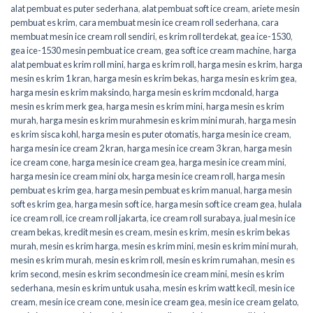
alat pembuat es puter sederhana
,
alat pembuat soft ice cream
,
ariete mesin
pembuat es krim
,
cara membuat mesin ice cream roll sederhana
,
cara
membuat mesin ice cream roll sendiri
,
es krim roll terdekat
,
gea ice-1530
,
gea ice-1530 mesin pembuat ice cream
,
gea soft ice cream machine
,
harga
alat pembuat es krim roll mini
,
harga es krim roll
,
harga mesin es krim
,
harga
mesin es krim 1 kran
,
harga mesin es krim bekas
,
harga mesin es krim gea
,
harga mesin es krim maksindo
,
harga mesin es krim mcdonald
,
harga
mesin es krim merk gea
,
harga mesin es krim mini
,
harga mesin es krim
murah
,
harga mesin es krim murahmesin es krim mini murah
,
harga mesin
es krim sisca kohl
,
harga mesin es puter otomatis
,
harga mesin ice cream
,
harga mesin ice cream 2 kran
,
harga mesin ice cream 3 kran
,
harga mesin
ice cream cone
,
harga mesin ice cream gea
,
harga mesin ice cream mini
,
harga mesin ice cream mini olx
,
harga mesin ice cream roll
,
harga mesin
pembuat es krim gea
,
harga mesin pembuat es krim manual
,
harga mesin
soft es krim gea
,
harga mesin soft ice
,
harga mesin soft ice cream gea
,
hulala
ice cream roll
,
ice cream roll jakarta
,
ice cream roll surabaya
,
jual mesin ice
cream bekas
,
kredit mesin es cream
,
mesin es krim
,
mesin es krim bekas
murah
,
mesin es krim harga
,
mesin es krim mini
,
mesin es krim mini murah
,
mesin es krim murah
,
mesin es krim roll
,
mesin es krim rumahan
,
mesin es
krim second
,
mesin es krim secondmesin ice cream mini
,
mesin es krim
sederhana
,
mesin es krim untuk usaha
,
mesin es krim watt kecil
,
mesin ice
cream
,
mesin ice cream cone
,
mesin ice cream gea
,
mesin ice cream gelato
,