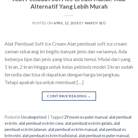
Alternatif Yang Lebih Murah
POSTED ON
APRIL 12, 2018
BY
WARDY SEO
Alat Pembuat Soft Ice Cream Alat pembuat soft ice cream
zaman sekarang ini begitu banyak jenis dan variannya. Ada
beberpa tipe dan jenis yang bisa anda temui. Mulai dari yang
1 kran, 2 kran hingga untuk kelas pebisnis model 3 kran sudah
tersedia dan bisa di dapatkan dengan harga terjangkau.
Tetapi apakah iya untuk membuat […]
CONTINUE READING
→
Posted in
Uncategorized
|
Tagged
29 mesin es puter manual
,
alat pembuat
es krim
,
alat pembuat es krim cone
,
alat pembuat es krim gelato
,
alat
pembuat es krim jalanan
,
alat pembuat es krim manual
,
alat pembuat es
krim mini
,
alat pembuat es krim tradisional
,
alat pembuat es puter manual
,