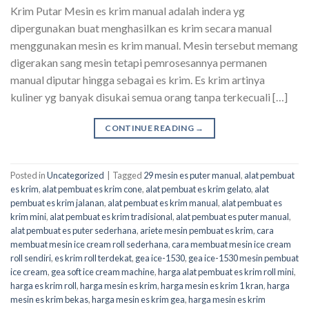
Krim Putar Mesin es krim manual adalah indera yg
dipergunakan buat menghasilkan es krim secara manual
menggunakan mesin es krim manual. Mesin tersebut memang
digerakan sang mesin tetapi pemrosesannya permanen
manual diputar hingga sebagai es krim. Es krim artinya
kuliner yg banyak disukai semua orang tanpa terkecuali […]
CONTINUE READING
→
Posted in
Uncategorized
|
Tagged
29 mesin es puter manual
,
alat pembuat
es krim
,
alat pembuat es krim cone
,
alat pembuat es krim gelato
,
alat
pembuat es krim jalanan
,
alat pembuat es krim manual
,
alat pembuat es
krim mini
,
alat pembuat es krim tradisional
,
alat pembuat es puter manual
,
alat pembuat es puter sederhana
,
ariete mesin pembuat es krim
,
cara
membuat mesin ice cream roll sederhana
,
cara membuat mesin ice cream
roll sendiri
,
es krim roll terdekat
,
gea ice-1530
,
gea ice-1530 mesin pembuat
ice cream
,
gea soft ice cream machine
,
harga alat pembuat es krim roll mini
,
harga es krim roll
,
harga mesin es krim
,
harga mesin es krim 1 kran
,
harga
mesin es krim bekas
,
harga mesin es krim gea
,
harga mesin es krim