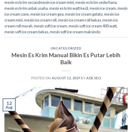
mesin es krim secondmesin ice cream mini
,
mesin es krim sederhana
,
mesin es krim untuk usaha
,
mesin es krim watt kecil
,
mesin ice cream
,
mesin
ice cream cone
,
mesin ice cream gea
,
mesin ice cream gelato
,
mesin ice
cream mini
,
mesin ice cream roll
,
mesin ice cream roll bekas
,
mesin ice
cream roll murah
,
mesin soft ice cream
,
mesin soft ice cream 400 watt
,
mesin soft ice cream bekas
,
mesin soft ice cream maksindo
UNCATEGORIZED
Mesin Es Krim Manual Bikin Es Putar Lebih
Baik
POSTED ON
AUGUST 12, 2019
BY
ADE SEO
12
Aug