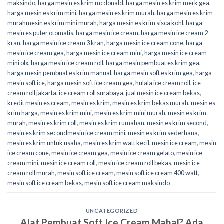
maksindo
,
harga mesin es krim mcdonald
,
harga mesin es krim merk gea
,
harga mesin es krim mini
,
harga mesin es krim murah
,
harga mesin es krim
murahmesin es krim mini murah
,
harga mesin es krim sisca kohl
,
harga
mesin es puter otomatis
,
harga mesin ice cream
,
harga mesin ice cream 2
kran
,
harga mesin ice cream 3 kran
,
harga mesin ice cream cone
,
harga
mesin ice cream gea
,
harga mesin ice cream mini
,
harga mesin ice cream
mini olx
,
harga mesin ice cream roll
,
harga mesin pembuat es krim gea
,
harga mesin pembuat es krim manual
,
harga mesin soft es krim gea
,
harga
mesin soft ice
,
harga mesin soft ice cream gea
,
hulala ice cream roll
,
ice
cream roll jakarta
,
ice cream roll surabaya
,
jual mesin ice cream bekas
,
kredit mesin es cream
,
mesin es krim
,
mesin es krim bekas murah
,
mesin es
krim harga
,
mesin es krim mini
,
mesin es krim mini murah
,
mesin es krim
murah
,
mesin es krim roll
,
mesin es krim rumahan
,
mesin es krim second
,
mesin es krim secondmesin ice cream mini
,
mesin es krim sederhana
,
mesin es krim untuk usaha
,
mesin es krim watt kecil
,
mesin ice cream
,
mesin
ice cream cone
,
mesin ice cream gea
,
mesin ice cream gelato
,
mesin ice
cream mini
,
mesin ice cream roll
,
mesin ice cream roll bekas
,
mesin ice
cream roll murah
,
mesin soft ice cream
,
mesin soft ice cream 400 watt
,
mesin soft ice cream bekas
,
mesin soft ice cream maksindo
UNCATEGORIZED
Alat Pembuat Soft Ice Cream Mahal? Ada