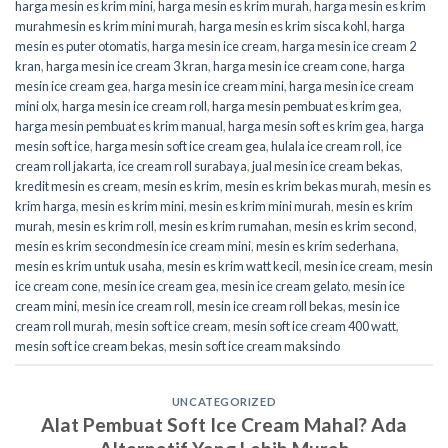
harga mesin es krim mini
,
harga mesin es krim murah
,
harga mesin es krim
murahmesin es krim mini murah
,
harga mesin es krim sisca kohl
,
harga
mesin es puter otomatis
,
harga mesin ice cream
,
harga mesin ice cream 2
kran
,
harga mesin ice cream 3 kran
,
harga mesin ice cream cone
,
harga
mesin ice cream gea
,
harga mesin ice cream mini
,
harga mesin ice cream
mini olx
,
harga mesin ice cream roll
,
harga mesin pembuat es krim gea
,
harga mesin pembuat es krim manual
,
harga mesin soft es krim gea
,
harga
mesin soft ice
,
harga mesin soft ice cream gea
,
hulala ice cream roll
,
ice
cream roll jakarta
,
ice cream roll surabaya
,
jual mesin ice cream bekas
,
kredit mesin es cream
,
mesin es krim
,
mesin es krim bekas murah
,
mesin es
krim harga
,
mesin es krim mini
,
mesin es krim mini murah
,
mesin es krim
murah
,
mesin es krim roll
,
mesin es krim rumahan
,
mesin es krim second
,
mesin es krim secondmesin ice cream mini
,
mesin es krim sederhana
,
mesin es krim untuk usaha
,
mesin es krim watt kecil
,
mesin ice cream
,
mesin
ice cream cone
,
mesin ice cream gea
,
mesin ice cream gelato
,
mesin ice
cream mini
,
mesin ice cream roll
,
mesin ice cream roll bekas
,
mesin ice
cream roll murah
,
mesin soft ice cream
,
mesin soft ice cream 400 watt
,
mesin soft ice cream bekas
,
mesin soft ice cream maksindo
UNCATEGORIZED
Alat Pembuat Soft Ice Cream Mahal? Ada