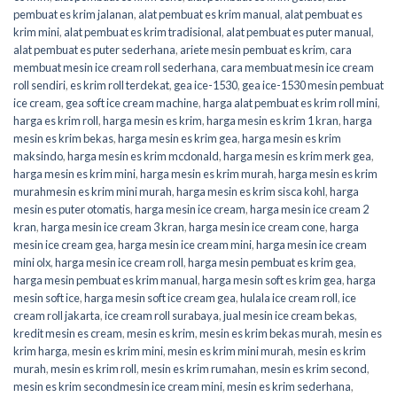
pembuat es krim jalanan
,
alat pembuat es krim manual
,
alat pembuat es
krim mini
,
alat pembuat es krim tradisional
,
alat pembuat es puter manual
,
alat pembuat es puter sederhana
,
ariete mesin pembuat es krim
,
cara
membuat mesin ice cream roll sederhana
,
cara membuat mesin ice cream
roll sendiri
,
es krim roll terdekat
,
gea ice-1530
,
gea ice-1530 mesin pembuat
ice cream
,
gea soft ice cream machine
,
harga alat pembuat es krim roll mini
,
harga es krim roll
,
harga mesin es krim
,
harga mesin es krim 1 kran
,
harga
mesin es krim bekas
,
harga mesin es krim gea
,
harga mesin es krim
maksindo
,
harga mesin es krim mcdonald
,
harga mesin es krim merk gea
,
harga mesin es krim mini
,
harga mesin es krim murah
,
harga mesin es krim
murahmesin es krim mini murah
,
harga mesin es krim sisca kohl
,
harga
mesin es puter otomatis
,
harga mesin ice cream
,
harga mesin ice cream 2
kran
,
harga mesin ice cream 3 kran
,
harga mesin ice cream cone
,
harga
mesin ice cream gea
,
harga mesin ice cream mini
,
harga mesin ice cream
mini olx
,
harga mesin ice cream roll
,
harga mesin pembuat es krim gea
,
harga mesin pembuat es krim manual
,
harga mesin soft es krim gea
,
harga
mesin soft ice
,
harga mesin soft ice cream gea
,
hulala ice cream roll
,
ice
cream roll jakarta
,
ice cream roll surabaya
,
jual mesin ice cream bekas
,
kredit mesin es cream
,
mesin es krim
,
mesin es krim bekas murah
,
mesin es
krim harga
,
mesin es krim mini
,
mesin es krim mini murah
,
mesin es krim
murah
,
mesin es krim roll
,
mesin es krim rumahan
,
mesin es krim second
,
mesin es krim secondmesin ice cream mini
,
mesin es krim sederhana
,