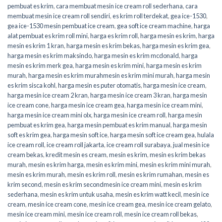
pembuat es krim
,
cara membuat mesin ice cream roll sederhana
,
cara
membuat mesin ice cream roll sendiri
,
es krim roll terdekat
,
gea ice-1530
,
gea ice-1530 mesin pembuat ice cream
,
gea soft ice cream machine
,
harga
alat pembuat es krim roll mini
,
harga es krim roll
,
harga mesin es krim
,
harga
mesin es krim 1 kran
,
harga mesin es krim bekas
,
harga mesin es krim gea
,
harga mesin es krim maksindo
,
harga mesin es krim mcdonald
,
harga
mesin es krim merk gea
,
harga mesin es krim mini
,
harga mesin es krim
murah
,
harga mesin es krim murahmesin es krim mini murah
,
harga mesin
es krim sisca kohl
,
harga mesin es puter otomatis
,
harga mesin ice cream
,
harga mesin ice cream 2 kran
,
harga mesin ice cream 3 kran
,
harga mesin
ice cream cone
,
harga mesin ice cream gea
,
harga mesin ice cream mini
,
harga mesin ice cream mini olx
,
harga mesin ice cream roll
,
harga mesin
pembuat es krim gea
,
harga mesin pembuat es krim manual
,
harga mesin
soft es krim gea
,
harga mesin soft ice
,
harga mesin soft ice cream gea
,
hulala
ice cream roll
,
ice cream roll jakarta
,
ice cream roll surabaya
,
jual mesin ice
cream bekas
,
kredit mesin es cream
,
mesin es krim
,
mesin es krim bekas
murah
,
mesin es krim harga
,
mesin es krim mini
,
mesin es krim mini murah
,
mesin es krim murah
,
mesin es krim roll
,
mesin es krim rumahan
,
mesin es
krim second
,
mesin es krim secondmesin ice cream mini
,
mesin es krim
sederhana
,
mesin es krim untuk usaha
,
mesin es krim watt kecil
,
mesin ice
cream
,
mesin ice cream cone
,
mesin ice cream gea
,
mesin ice cream gelato
,
mesin ice cream mini
,
mesin ice cream roll
,
mesin ice cream roll bekas
,