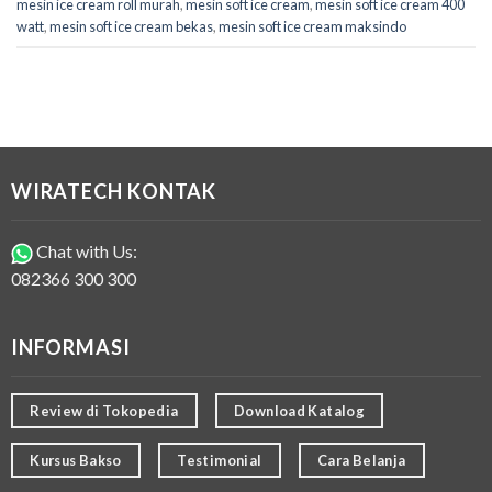
mesin ice cream roll murah
,
mesin soft ice cream
,
mesin soft ice cream 400
watt
,
mesin soft ice cream bekas
,
mesin soft ice cream maksindo
WIRATECH KONTAK
Chat with Us:
082366 300 300
INFORMASI
Review di Tokopedia
Download Katalog
Kursus Bakso
Testimonial
Cara Belanja