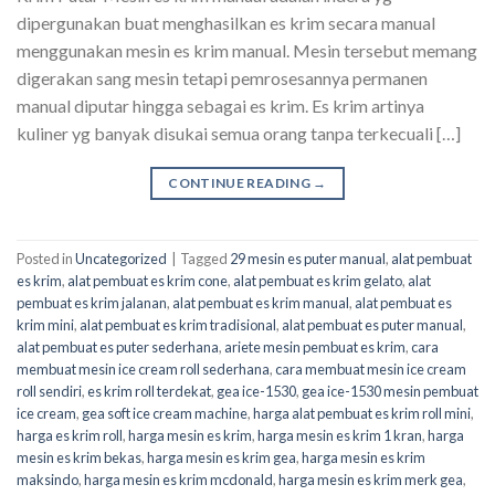
dipergunakan buat menghasilkan es krim secara manual
menggunakan mesin es krim manual. Mesin tersebut memang
digerakan sang mesin tetapi pemrosesannya permanen
manual diputar hingga sebagai es krim. Es krim artinya
kuliner yg banyak disukai semua orang tanpa terkecuali […]
CONTINUE READING
→
Posted in
Uncategorized
|
Tagged
29 mesin es puter manual
,
alat pembuat
es krim
,
alat pembuat es krim cone
,
alat pembuat es krim gelato
,
alat
pembuat es krim jalanan
,
alat pembuat es krim manual
,
alat pembuat es
krim mini
,
alat pembuat es krim tradisional
,
alat pembuat es puter manual
,
alat pembuat es puter sederhana
,
ariete mesin pembuat es krim
,
cara
membuat mesin ice cream roll sederhana
,
cara membuat mesin ice cream
roll sendiri
,
es krim roll terdekat
,
gea ice-1530
,
gea ice-1530 mesin pembuat
ice cream
,
gea soft ice cream machine
,
harga alat pembuat es krim roll mini
,
harga es krim roll
,
harga mesin es krim
,
harga mesin es krim 1 kran
,
harga
mesin es krim bekas
,
harga mesin es krim gea
,
harga mesin es krim
maksindo
,
harga mesin es krim mcdonald
,
harga mesin es krim merk gea
,