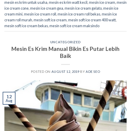
mesin es krim untuk usaha
,
mesin es krim watt kecil
,
mesin ice cream
,
mesin
ice cream cone
,
mesin ice cream gea
,
mesin ice cream gelato
,
mesin ice
cream mini
,
mesin ice cream roll
,
mesin ice cream roll bekas
,
mesin ice
cream roll murah
,
mesin soft ice cream
,
mesin soft ice cream 400 watt
,
mesin soft ice cream bekas
,
mesin soft ice cream maksindo
UNCATEGORIZED
Mesin Es Krim Manual Bikin Es Putar Lebih
Baik
POSTED ON
AUGUST 12, 2019
BY
ADE SEO
12
Aug