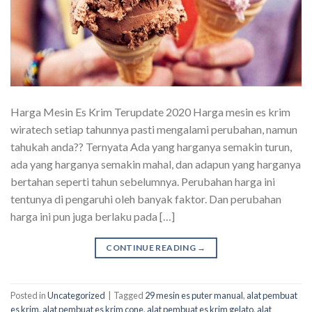
Harga Mesin Es Krim Terupdate 2020 Harga mesin es krim
wiratech setiap tahunnya pasti mengalami perubahan, namun
tahukah anda?? Ternyata Ada yang harganya semakin turun,
ada yang harganya semakin mahal, dan adapun yang harganya
bertahan seperti tahun sebelumnya. Perubahan harga ini
tentunya di pengaruhi oleh banyak faktor. Dan perubahan
harga ini pun juga berlaku pada […]
CONTINUE READING
→
Posted in
Uncategorized
|
Tagged
29 mesin es puter manual
,
alat pembuat
es krim
,
alat pembuat es krim cone
,
alat pembuat es krim gelato
,
alat