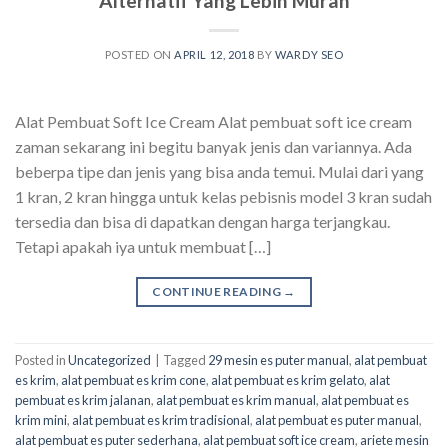
Alternatif Yang Lebih Murah
POSTED ON
APRIL 12, 2018
BY
WARDY SEO
Alat Pembuat Soft Ice Cream Alat pembuat soft ice cream
zaman sekarang ini begitu banyak jenis dan variannya. Ada
beberpa tipe dan jenis yang bisa anda temui. Mulai dari yang
1 kran, 2 kran hingga untuk kelas pebisnis model 3 kran sudah
tersedia dan bisa di dapatkan dengan harga terjangkau.
Tetapi apakah iya untuk membuat […]
CONTINUE READING
→
Posted in
Uncategorized
|
Tagged
29 mesin es puter manual
,
alat pembuat
es krim
,
alat pembuat es krim cone
,
alat pembuat es krim gelato
,
alat
pembuat es krim jalanan
,
alat pembuat es krim manual
,
alat pembuat es
krim mini
,
alat pembuat es krim tradisional
,
alat pembuat es puter manual
,
alat pembuat es puter sederhana
,
alat pembuat soft ice cream
,
ariete mesin