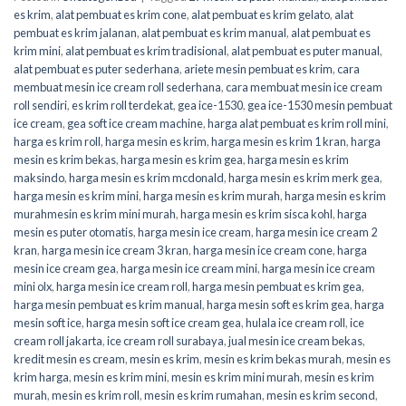
es krim
,
alat pembuat es krim cone
,
alat pembuat es krim gelato
,
alat
pembuat es krim jalanan
,
alat pembuat es krim manual
,
alat pembuat es
krim mini
,
alat pembuat es krim tradisional
,
alat pembuat es puter manual
,
alat pembuat es puter sederhana
,
ariete mesin pembuat es krim
,
cara
membuat mesin ice cream roll sederhana
,
cara membuat mesin ice cream
roll sendiri
,
es krim roll terdekat
,
gea ice-1530
,
gea ice-1530 mesin pembuat
ice cream
,
gea soft ice cream machine
,
harga alat pembuat es krim roll mini
,
harga es krim roll
,
harga mesin es krim
,
harga mesin es krim 1 kran
,
harga
mesin es krim bekas
,
harga mesin es krim gea
,
harga mesin es krim
maksindo
,
harga mesin es krim mcdonald
,
harga mesin es krim merk gea
,
harga mesin es krim mini
,
harga mesin es krim murah
,
harga mesin es krim
murahmesin es krim mini murah
,
harga mesin es krim sisca kohl
,
harga
mesin es puter otomatis
,
harga mesin ice cream
,
harga mesin ice cream 2
kran
,
harga mesin ice cream 3 kran
,
harga mesin ice cream cone
,
harga
mesin ice cream gea
,
harga mesin ice cream mini
,
harga mesin ice cream
mini olx
,
harga mesin ice cream roll
,
harga mesin pembuat es krim gea
,
harga mesin pembuat es krim manual
,
harga mesin soft es krim gea
,
harga
mesin soft ice
,
harga mesin soft ice cream gea
,
hulala ice cream roll
,
ice
cream roll jakarta
,
ice cream roll surabaya
,
jual mesin ice cream bekas
,
kredit mesin es cream
,
mesin es krim
,
mesin es krim bekas murah
,
mesin es
krim harga
,
mesin es krim mini
,
mesin es krim mini murah
,
mesin es krim
murah
,
mesin es krim roll
,
mesin es krim rumahan
,
mesin es krim second
,