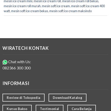
mesin ice cream mini
,
mesin ice cream roll
,
mesin ice cream roll bekas
,
mesin ice cream roll murah
,
mesin soft ice cream
,
mesin soft ice cream 400
watt
,
mesin soft ice cream bekas
,
mesin soft ice cream maksindo
WIRATECH KONTAK
Chat with Us:
082366 300 300
INFORMASI
Review di Tokopedia
Download Katalog
Kursus Bakso
Testimonial
Cara Belanja