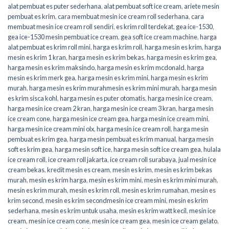
alat pembuat es puter sederhana
,
alat pembuat soft ice cream
,
ariete mesin
pembuat es krim
,
cara membuat mesin ice cream roll sederhana
,
cara
membuat mesin ice cream roll sendiri
,
es krim roll terdekat
,
gea ice-1530
,
gea ice-1530 mesin pembuat ice cream
,
gea soft ice cream machine
,
harga
alat pembuat es krim roll mini
,
harga es krim roll
,
harga mesin es krim
,
harga
mesin es krim 1 kran
,
harga mesin es krim bekas
,
harga mesin es krim gea
,
harga mesin es krim maksindo
,
harga mesin es krim mcdonald
,
harga
mesin es krim merk gea
,
harga mesin es krim mini
,
harga mesin es krim
murah
,
harga mesin es krim murahmesin es krim mini murah
,
harga mesin
es krim sisca kohl
,
harga mesin es puter otomatis
,
harga mesin ice cream
,
harga mesin ice cream 2 kran
,
harga mesin ice cream 3 kran
,
harga mesin
ice cream cone
,
harga mesin ice cream gea
,
harga mesin ice cream mini
,
harga mesin ice cream mini olx
,
harga mesin ice cream roll
,
harga mesin
pembuat es krim gea
,
harga mesin pembuat es krim manual
,
harga mesin
soft es krim gea
,
harga mesin soft ice
,
harga mesin soft ice cream gea
,
hulala
ice cream roll
,
ice cream roll jakarta
,
ice cream roll surabaya
,
jual mesin ice
cream bekas
,
kredit mesin es cream
,
mesin es krim
,
mesin es krim bekas
murah
,
mesin es krim harga
,
mesin es krim mini
,
mesin es krim mini murah
,
mesin es krim murah
,
mesin es krim roll
,
mesin es krim rumahan
,
mesin es
krim second
,
mesin es krim secondmesin ice cream mini
,
mesin es krim
sederhana
,
mesin es krim untuk usaha
,
mesin es krim watt kecil
,
mesin ice
cream
,
mesin ice cream cone
,
mesin ice cream gea
,
mesin ice cream gelato
,