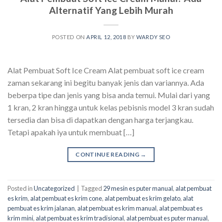
Alternatif Yang Lebih Murah
POSTED ON
APRIL 12, 2018
BY
WARDY SEO
Alat Pembuat Soft Ice Cream Alat pembuat soft ice cream
zaman sekarang ini begitu banyak jenis dan variannya. Ada
beberpa tipe dan jenis yang bisa anda temui. Mulai dari yang
1 kran, 2 kran hingga untuk kelas pebisnis model 3 kran sudah
tersedia dan bisa di dapatkan dengan harga terjangkau.
Tetapi apakah iya untuk membuat […]
CONTINUE READING
→
Posted in
Uncategorized
|
Tagged
29 mesin es puter manual
,
alat pembuat
es krim
,
alat pembuat es krim cone
,
alat pembuat es krim gelato
,
alat
pembuat es krim jalanan
,
alat pembuat es krim manual
,
alat pembuat es
krim mini
,
alat pembuat es krim tradisional
,
alat pembuat es puter manual
,