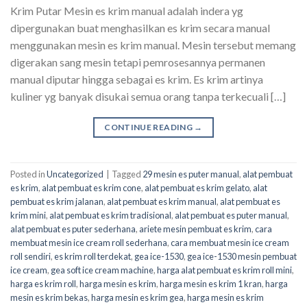
Krim Putar Mesin es krim manual adalah indera yg
dipergunakan buat menghasilkan es krim secara manual
menggunakan mesin es krim manual. Mesin tersebut memang
digerakan sang mesin tetapi pemrosesannya permanen
manual diputar hingga sebagai es krim. Es krim artinya
kuliner yg banyak disukai semua orang tanpa terkecuali […]
CONTINUE READING
→
Posted in
Uncategorized
|
Tagged
29 mesin es puter manual
,
alat pembuat
es krim
,
alat pembuat es krim cone
,
alat pembuat es krim gelato
,
alat
pembuat es krim jalanan
,
alat pembuat es krim manual
,
alat pembuat es
krim mini
,
alat pembuat es krim tradisional
,
alat pembuat es puter manual
,
alat pembuat es puter sederhana
,
ariete mesin pembuat es krim
,
cara
membuat mesin ice cream roll sederhana
,
cara membuat mesin ice cream
roll sendiri
,
es krim roll terdekat
,
gea ice-1530
,
gea ice-1530 mesin pembuat
ice cream
,
gea soft ice cream machine
,
harga alat pembuat es krim roll mini
,
harga es krim roll
,
harga mesin es krim
,
harga mesin es krim 1 kran
,
harga
mesin es krim bekas
,
harga mesin es krim gea
,
harga mesin es krim