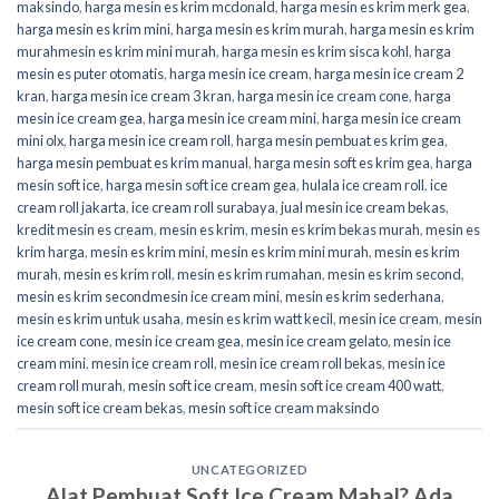
maksindo
,
harga mesin es krim mcdonald
,
harga mesin es krim merk gea
,
harga mesin es krim mini
,
harga mesin es krim murah
,
harga mesin es krim
murahmesin es krim mini murah
,
harga mesin es krim sisca kohl
,
harga
mesin es puter otomatis
,
harga mesin ice cream
,
harga mesin ice cream 2
kran
,
harga mesin ice cream 3 kran
,
harga mesin ice cream cone
,
harga
mesin ice cream gea
,
harga mesin ice cream mini
,
harga mesin ice cream
mini olx
,
harga mesin ice cream roll
,
harga mesin pembuat es krim gea
,
harga mesin pembuat es krim manual
,
harga mesin soft es krim gea
,
harga
mesin soft ice
,
harga mesin soft ice cream gea
,
hulala ice cream roll
,
ice
cream roll jakarta
,
ice cream roll surabaya
,
jual mesin ice cream bekas
,
kredit mesin es cream
,
mesin es krim
,
mesin es krim bekas murah
,
mesin es
krim harga
,
mesin es krim mini
,
mesin es krim mini murah
,
mesin es krim
murah
,
mesin es krim roll
,
mesin es krim rumahan
,
mesin es krim second
,
mesin es krim secondmesin ice cream mini
,
mesin es krim sederhana
,
mesin es krim untuk usaha
,
mesin es krim watt kecil
,
mesin ice cream
,
mesin
ice cream cone
,
mesin ice cream gea
,
mesin ice cream gelato
,
mesin ice
cream mini
,
mesin ice cream roll
,
mesin ice cream roll bekas
,
mesin ice
cream roll murah
,
mesin soft ice cream
,
mesin soft ice cream 400 watt
,
mesin soft ice cream bekas
,
mesin soft ice cream maksindo
UNCATEGORIZED
Alat Pembuat Soft Ice Cream Mahal? Ada