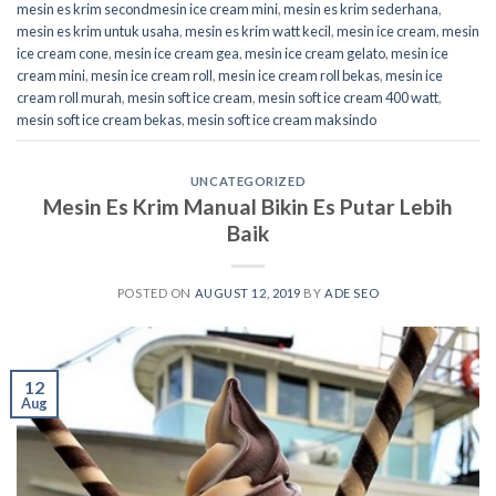
mesin es krim secondmesin ice cream mini
,
mesin es krim sederhana
,
mesin es krim untuk usaha
,
mesin es krim watt kecil
,
mesin ice cream
,
mesin
ice cream cone
,
mesin ice cream gea
,
mesin ice cream gelato
,
mesin ice
cream mini
,
mesin ice cream roll
,
mesin ice cream roll bekas
,
mesin ice
cream roll murah
,
mesin soft ice cream
,
mesin soft ice cream 400 watt
,
mesin soft ice cream bekas
,
mesin soft ice cream maksindo
UNCATEGORIZED
Mesin Es Krim Manual Bikin Es Putar Lebih
Baik
POSTED ON
AUGUST 12, 2019
BY
ADE SEO
12
Aug