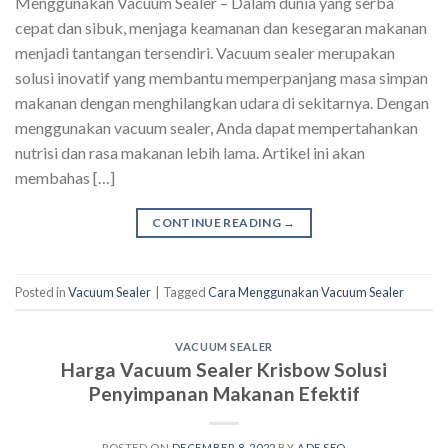
Menggunakan Vacuum Sealer – Dalam dunia yang serba
cepat dan sibuk, menjaga keamanan dan kesegaran makanan
menjadi tantangan tersendiri. Vacuum sealer merupakan
solusi inovatif yang membantu memperpanjang masa simpan
makanan dengan menghilangkan udara di sekitarnya. Dengan
menggunakan vacuum sealer, Anda dapat mempertahankan
nutrisi dan rasa makanan lebih lama. Artikel ini akan
membahas […]
CONTINUE READING
→
Posted in
Vacuum Sealer
|
Tagged
Cara Menggunakan Vacuum Sealer
VACUUM SEALER
Harga Vacuum Sealer Krisbow Solusi
Penyimpanan Makanan Efektif
POSTED ON
DECEMBER 8, 2022
BY
ADE SEO