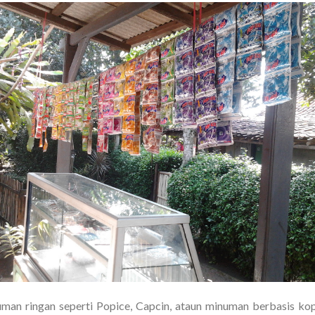
numan ringan seperti Popice, Capcin, ataun minuman berbasis kopi