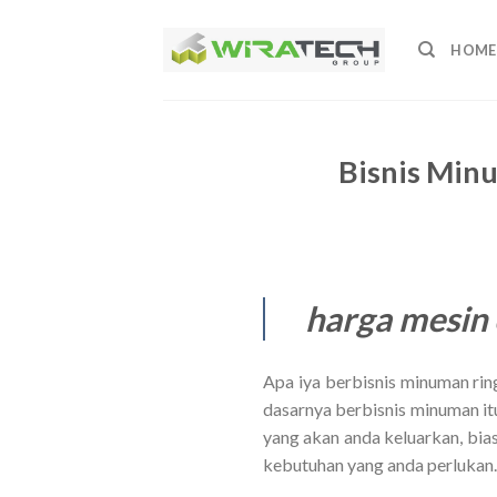
Skip
to
HOME
content
Bisnis Min
harga mesin 
Apa iya berbisnis minuman rin
dasarnya berbisnis minuman i
yang akan anda keluarkan, bia
kebutuhan yang anda perlukan.