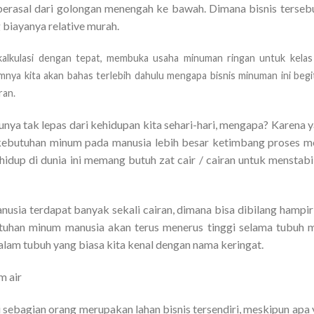
berasal dari golongan menengah ke bawah. Dimana bisnis tersebu
 biayanya relative murah.
kalkulasi dengan tepat, membuka usaha minuman ringan untuk kelas
ya kita akan bahas terlebih dahulu mengapa bisnis minuman ini beg
ran.
tunya tak lepas dari kehidupan kita sehari-hari, mengapa? Karena
kebutuhan minum pada manusia lebih besar ketimbang proses 
idup di dunia ini memang butuh zat cair / cairan untuk mensta
usia terdapat banyak sekali cairan, dimana bisa dibilang hampir 
butuhan minum manusia akan terus menerus tinggi selama tubuh 
lam tubuh yang biasa kita kenal dengan nama keringat.
 sebagian orang merupakan lahan bisnis tersendiri, meskipun apa 