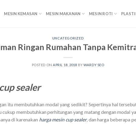
MESIN KEMASAN
MESIN MAKANAN
MESIN ROTI
PLASTI
UNCATEGORIZED
uman Ringan Rumahan Tanpa Kemitr
POSTED ON
APRIL 18, 2018
BY
WARDY SEO
cup sealer
gan itu membutuhkan modal yang sedikit? Sepertinya hal tersebut
tu cukup membutuhkan perhitungan yang matang dengan modal yan
sanya di karenakan
harga mesin cup sealer
, dan harga beberapa pe