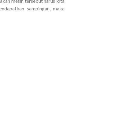
pakah mesin tersebut harus kita
 pendapatkan sampingan, maka