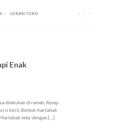
K
LOKASI TOKO
-
-
api Enak
a dilakukan di rumah. Resep
si si kecil. Bentuk martabak
. Martabak telur dengan […]