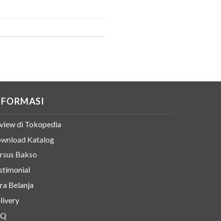
NFORMASI
view di Tokopedia
wnload Katalog
rsus Bakso
stimonial
ra Belanja
livery
AQ