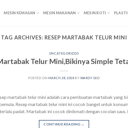
MESIN KEMASAN
MESIN MAKANAN
MESIN ROTI
PLASTI
TAG ARCHIVES:
RESEP MARTABAK TELUR MINI
UNCATEGORIZED
artabak Telur Mini,Bikinya Simple Tet
POSTED ON
MARCH 28, 2018
BY
WARDY SEO
ep martabak telur mini adalah cara pembuatan martabak yang bis
a pemula. Resep martabak telur mini ini cocok banget untuk konsum
ak terlalu padat. Martabak ini cocok dinikmati dengan cocolan saus
CONTINUE READING
→