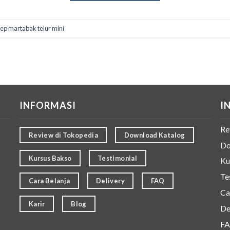
ep martabak telur mini
INFORMASI
I
Re
Review di Tokopedia
Download Katalog
Do
Kursus Bakso
Testimonial
Ku
Te
Cara Belanja
Delivery
FAQ
Ca
Karir
Blog
De
F