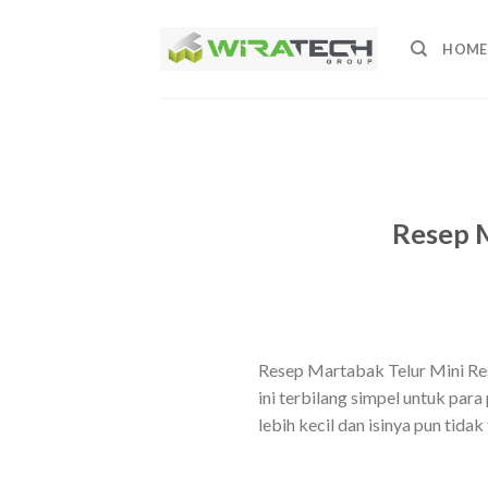
Skip
to
HOME
content
Resep M
Resep Martabak Telur Mini Res
ini terbilang simpel untuk par
lebih kecil dan isinya pun tid