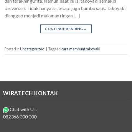
dan terakhir gurita. Namun, saat ini isi takoyaki semakin
bervariasi. Tidak hanya isi, tetapi juga bumbu saus. Takoyaki
dianggap menjadi makanan ringan […]
CONTINUE READING
→
Posted in
Uncategorized
|
Tagged
cara membuat takoyaki
WIRATECH KONTAK
Chat with Us:
082366 300 300