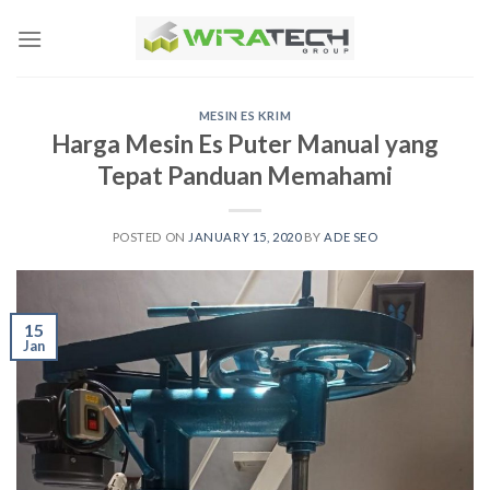
Skip
to
content
MESIN ES KRIM
Harga Mesin Es Puter Manual yang
Tepat Panduan Memahami
POSTED ON
JANUARY 15, 2020
BY
ADE SEO
15
Jan