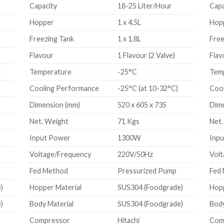
Capacity
18-25 Liter/Hour
Capa
Hopper
1 x 4.5L
Hop
Freezing Tank
1 x 1.8L
Free
Flavour
1 Flavour (2 Valve)
Flav
Temperature
-25°C
Tem
Cooling Performance
-25°C (at 10-32°C)
Coo
Dimension (mm)
520 x 605 x 735
Dime
Net. Weight
71 Kgs
Net.
Input Power
1300W
Inp
Voltage/Frequency
220V/50Hz
Volt
Fed Method
Pressurized Pump
Fed
)
Hopper Material
SUS304 (Foodgrade)
Hopp
)
Body Material
SUS304 (Foodgrade)
Body
Compressor
Hitachi
Com