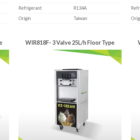
Refrigerant
R134A
Refr
Origin
Taiwan
Orig
e
WIR818F- 3 Valve 25L/h Floor Type