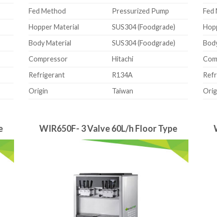
Fed Method
Pressurized Pump
Fed
)
Hopper Material
SUS304 (Foodgrade)
Hopp
)
Body Material
SUS304 (Foodgrade)
Body
Compressor
Hitachi
Com
Refrigerant
R134A
Refr
Origin
Taiwan
Orig
e
WIR650F- 3 Valve 60L/h Floor Type