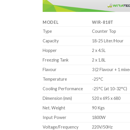
MODEL
WIR-818T
Type
Counter Top
Capacity
18-25 Liter/Hour
Hopper
2 x 4.5L
Freezing Tank
2 x 1.8L
Flavour
3 (2 Flavour + 1 mixe
Temperature
-25°C
Cooling Performance
-25°C (at 10-32°C)
Dimension (mm)
520 x 695 x 680
Net. Weight
90 Kgs
Input Power
1800W
Voltage/Frequency
220V/50Hz