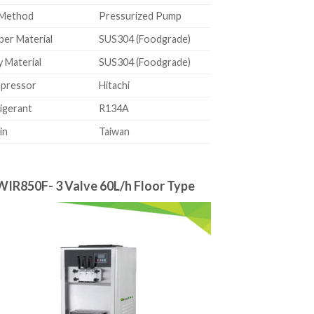
 Method
Pressurized Pump
er Material
SUS304 (Foodgrade)
 Material
SUS304 (Foodgrade)
pressor
Hitachi
igerant
R134A
in
Taiwan
WIR850F- 3 Valve 60L/h Floor Type