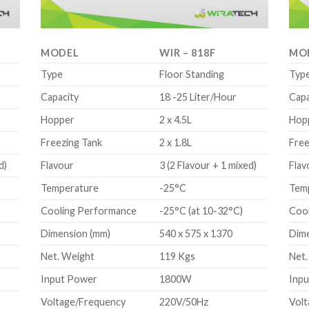
MODEL
WIR – 818F
MO
Type
Floor Standing
Typ
Capacity
18 -25 Liter/Hour
Capa
Hopper
2 x 4.5L
Hop
Freezing Tank
2 x 1.8L
Free
d)
Flavour
3 (2 Flavour + 1 mixed)
Flav
Temperature
-25°C
Tem
Cooling Performance
-25°C (at 10-32°C)
Coo
Dimension (mm)
540 x 575 x 1370
Dime
Net. Weight
119 Kgs
Net.
Input Power
1800W
Inp
Voltage/Frequency
220V/50Hz
Volt