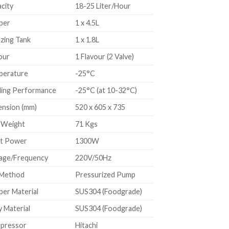
city
18-25 Liter/Hour
per
1 x 4.5L
zing Tank
1 x 1.8L
our
1 Flavour (2 Valve)
perature
-25°C
ling Performance
-25°C (at 10-32°C)
nsion (mm)
520 x 605 x 735
 Weight
71 Kgs
ut Power
1300W
age/Frequency
220V/50Hz
 Method
Pressurized Pump
er Material
SUS304 (Foodgrade)
 Material
SUS304 (Foodgrade)
pressor
Hitachi