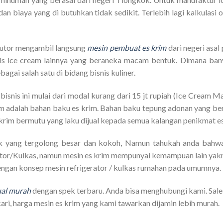
dan biaya yang di butuhkan tidak sedikit. Terlebih lagi kalkulas
butor mengambil langsung
mesin pembuat es krim
dari negeri asal
nis ice cream lainnya yang beraneka macam bentuk. Dimana ba
ai salah satu di bidang bisnis kuliner.
, bisnis ini mulai dari modal kurang dari 15 jt rupiah (Ice Cream 
eam adalah bahan baku es krim. Bahan baku tepung adonan yang ber
krim bermutu yang laku dijual kepada semua kalangan penikmat es
ik yang tergolong besar dan kokoh, Namun tahukah anda bahwas
rator/Kulkas, namun mesin es krim mempunyai kemampuan lain yak
dengan konsep mesin refrigerator / kulkas rumahan pada umumnya.
ual murah
dengan spek terbaru. Anda bisa menghubungi kami. Sal
ari, harga mesin es krim yang kami tawarkan dijamin lebih murah.