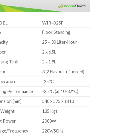
DEL
WIR-825F
e
Floor Standing
city
25 – 30 Liter/Hour
per
2 x 6.5L
zing Tank
2 x 1.8L
our
3 (2 Flavour + 1 mixed)
perature
-25°C
ling Performance
-25°C (at 10-32°C)
nsion (mm)
540 x 575 x 1410
 Weight
135 Kgs
ut Power
2000W
age/Frequency
220V/50Hz