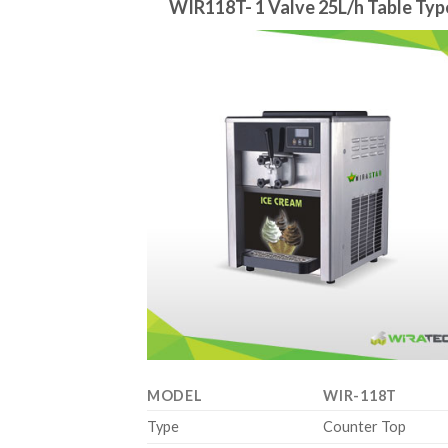
WIR118T- 1 Valve 25L/h Table Typ
MODEL
WIR-118T
Type
Counter Top