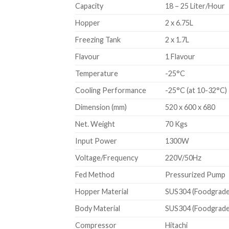
Capacity
18 – 25 Liter/Hour
Hopper
2 x 6.75L
Freezing Tank
2 x 1.7L
Flavour
1 Flavour
Temperature
-25°C
Cooling Performance
-25°C (at 10-32°C)
Dimension (mm)
520 x 600 x 680
Net. Weight
70 Kgs
Input Power
1300W
Voltage/Frequency
220V/50Hz
Fed Method
Pressurized Pump
Hopper Material
SUS304 (Foodgrade
Body Material
SUS304 (Foodgrade
Compressor
Hitachi