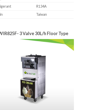
igerant
R134A
in
Taiwan
WIR825F- 3 Valve 30L/h Floor Type