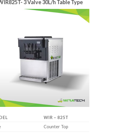
WIR825T- 3 Valve 30L/h Table Type
DEL
WIR – 825T
e
Counter Top