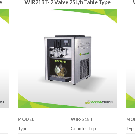
e
WIR218T- 2 Valve 25L/h Table Type
MODEL
WIR-218T
MO
Type
Counter Top
Typ