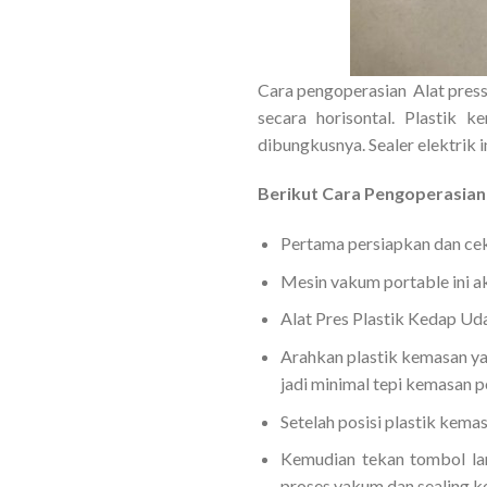
Cara pengoperasian Alat press
secara horisontal. Plastik
dibungkusnya. Sealer elektrik 
Berikut Cara
Pengoperasia
Pertama persiapkan dan cek 
Mesin vakum portable ini a
Alat Pres Plastik Kedap Uda
Arahkan plastik kemasan ya
jadi minimal tepi kemasan 
Setelah posisi plastik kema
Kemudian tekan tombol lam
proses vakum dan sealing k