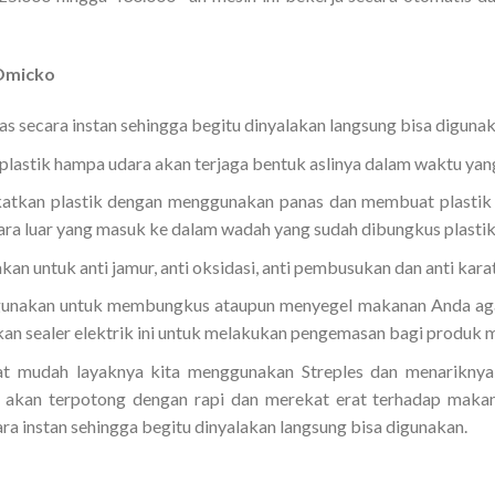
Omicko
nas secara instan sehingga begitu dinyalakan langsung bisa digunak
lastik hampa udara akan terjaga bentuk aslinya dalam waktu yan
ekatkan plastik dengan menggunakan panas dan membuat plastik 
ara luar yang masuk ke dalam wadah yang sudah dibungkus plastik
kan untuk anti jamur, anti oksidasi, anti pembusukan dan anti kara
igunakan untuk membungkus ataupun menyegel makanan Anda agar 
n sealer elektrik ini untuk melakukan pengemasan bagi produk m
t mudah layaknya kita menggunakan Streples dan menariknya 
s akan terpotong dengan rapi dan merekat erat terhadap maka
cara instan sehingga begitu dinyalakan langsung bisa digunakan.