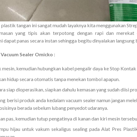
 plastik tangan ini sangat mudah layaknya kita menggunakan Str
 kemasan yang tipis akan terpotong dengan rapi dan merekat
ini dapat panas secara instan sehingga begitu dinyalakan langsung
n
Vacuum Sealer Omicko
:
mesin, kemudian hubungkan kabel pengalir daya ke Stop Kontak ( 
kan hidup secara otomatis tanpa menekan tombol apapun.
ra siap dioperasikan, siapkan dahulu kemasan yang sudah diisi pr
ng berisi produk anda kedalam vacuum sealer namun jangan mele
posisinya berada sebelum lubang penyedot udaranya.
san pas, kemudian tutup pengatinya di kanan dan kiri mesin tersebu
pu hijau untuk vakum sekaligus sealing pada Alat Pres Plast
emasan.