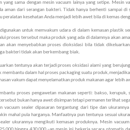
n yang sama dengan mesin vacuum lainya yang setipe. Mesin va
a aman dari serangan bakteri. Tidak hanya berhenti sampai di s
 peralatan kesehatan Anda menjadi lebih awet bila di kemas deng
g digunakan untuk memvakum udara di dalam kemasan plastik se
lui proses tersebut maka produk yang ada di dalamnya akan aman
an akan menyebabkan proses dioksidasi bila tidak dikeluarka
ga bakteri tidak akan berkembang biak.
luarkan tentunya akan terjadi proses oksidasi alami yang beruju
membantu dalam hal proses packaging suatu produk, menjadikan
asan vakum dapat menyelamatkan produk makanan agar lebih aw
bantu proses pengawetan makanan seperti: bakso, kerupuk, sos
ersebut bukan hanya awet disimpan tetapi permanen terlihat seg
n vacuum sealer dipasaran tergantung dari tipe dan ukurannya
kin mahal pula harganya. Manfaatnya pun tentunya sesuai ukur
sealer ukurannya mengikuti kemasan produknya. Mesin vacuum s
25.000 hingga 430.000 –an mesin ini bekerja secara otomatis da