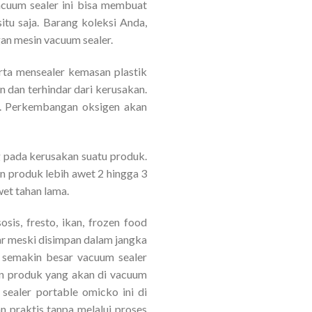
cuum sealer ini bisa membuat
itu saja. Barang koleksi Anda,
an mesin vacuum sealer.
rta mensealer kemasan plastik
 dan terhindar dari kerusakan.
n. Perkembangan oksigen akan
ng pada kerusakan suatu produk.
 produk lebih awet 2 hingga 3
et tahan lama.
is, fresto, ikan, frozen food
ar meski disimpan dalam jangka
 semakin besar vacuum sealer
an produk yang akan di vacuum
ealer portable omicko ini di
n praktis tanpa melalui proses