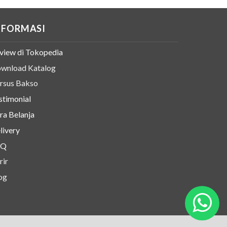
NFORMASI
view di Tokopedia
wnload Katalog
rsus Bakso
stimonial
ra Belanja
livery
AQ
rir
og