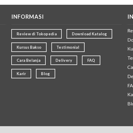
INFORMASI
I
Re
Review di Tokopedia
Download Katalog
Do
Kursus Bakso
Testimonial
Ku
Te
Cara Belanja
Delivery
FAQ
Ca
Karir
Blog
De
F
Ka
Bl