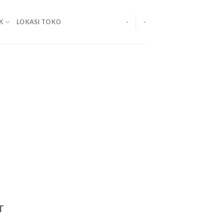
K
LOKASI TOKO
-
-
T