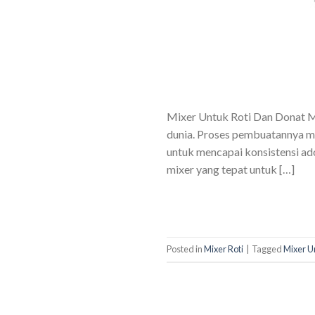
Mixer Untuk Roti Dan Donat Mi
dunia. Proses pembuatannya me
untuk mencapai konsistensi ad
mixer yang tepat untuk […]
Posted in
Mixer Roti
|
Tagged
Mixer U