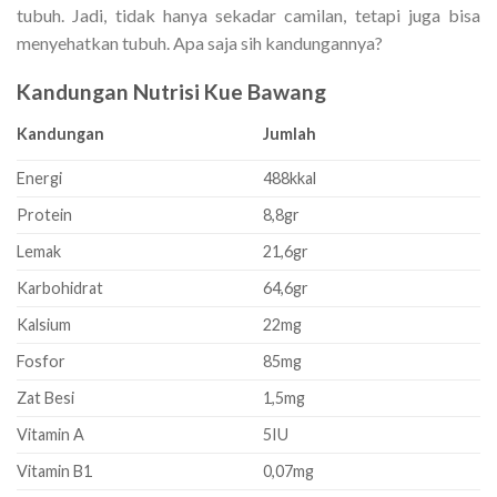
tubuh. Jadi, tidak hanya sekadar camilan, tetapi juga bisa
menyehatkan tubuh. Apa saja sih kandungannya?
Kandungan Nutrisi Kue Bawang
Kandungan
Jumlah
Energi
488kkal
Protein
8,8gr
Lemak
21,6gr
Karbohidrat
64,6gr
Kalsium
22mg
Fosfor
85mg
Zat Besi
1,5mg
Vitamin A
5IU
Vitamin B1
0,07mg