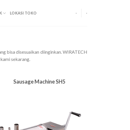
K
LOKASI TOKO
-
-
ang bisa disesuaikan diinginkan. WIRATECH
 kami sekarang.
S
ausage Machine
SH5