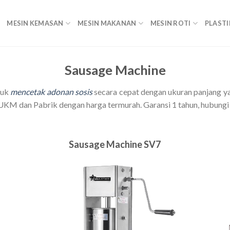
MESIN KEMASAN
MESIN MAKANAN
MESIN ROTI
PLASTI
S
ausage Machine
tuk
mencetak adonan sosis
secara cepat dengan ukuran panjang y
KM dan Pabrik dengan harga termurah. Garansi 1 tahun, hubungi
S
ausage Machine
SV7