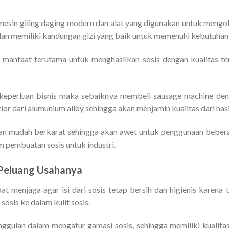
esin giling daging modern dan alat yang digunakan untuk mengola
n memiliki kandungan gizi yang baik untuk memenuhi kebutuhan g
i manfaat terutama untuk menghasilkan sosis dengan kualitas 
keperluan bisnis maka sebaiknya membeli
sausage machine
deng
or dari alumunium alloy sehingga akan menjamin kualitas dari hasil 
an mudah berkarat sehingga akan awet untuk penggunaan beberapa
am pembuatan sosis untuk industri.
 Peluang Usahanya
at menjaga agar isi dari sosis tetap bersih dan higienis karena 
osis ke dalam kulit sosis.
unggulan dalam mengatur gamasi sosis, sehingga memiliki kualita