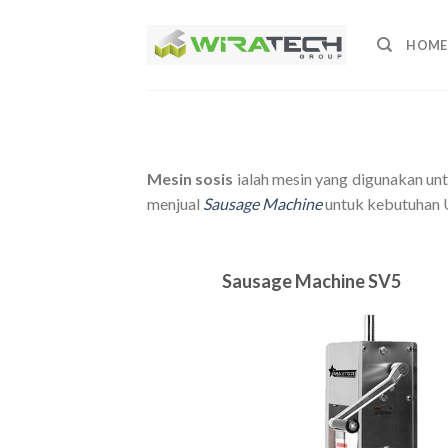
Skip
to
HOME
content
Mesin sosis
ialah mesin yang digunakan un
menjual
S
ausage Machine
untuk kebutuhan U
S
ausage Machine
SV5