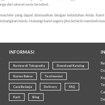
ga dari ukuran sosis tersebut.
 machine
yang dapat disesuaikan dengan kebutuhan Anda. Kami 
bangkan bisnis. Hubungi kami segera jika tertarik membeli mes
INFORMASI
I
Re
Review di Tokopedia
Download Katalog
Do
Kursus Bakso
Testimonial
Ku
Te
Cara Belanja
Delivery
FAQ
Ca
Karir
Blog
De