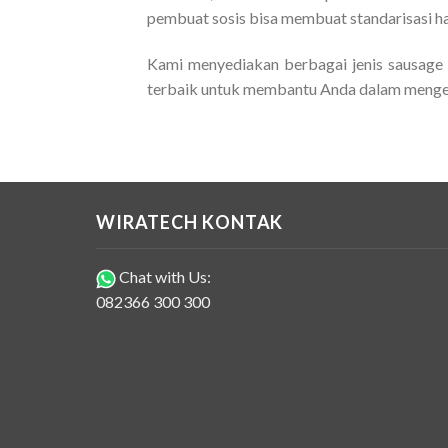
pembuat sosis bisa membuat standarisasi har
Kami menyediakan berbagai jenis
sausage
terbaik untuk membantu Anda dalam mengem
WIRATECH KONTAK
Chat with Us:
082366 300 300