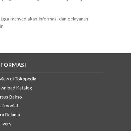
juga menyediakan informasi dan pelayanan
in.
NFORMASI
view di Tokopedia
wnload Katalog
rsus Bakso
stimonial
ra Belanja
livery