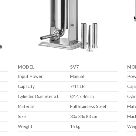
MODEL
SV7
MO
Input Power
Manual
Pow
Capacity
7/11 LB
Capa
Cylinder Diameter x L
Ø14 x 46 cm
Cyli
Material
Full Stainless Steel
Mate
Size
30x 34x 83 cm
Mach
Weight
15 kg
Wei