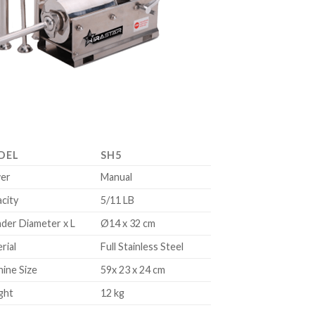
DEL
SH5
er
Manual
city
5/11 LB
nder Diameter x L
Ø14 x 32 cm
rial
Full Stainless Steel
ine Size
59x 23 x 24 cm
ght
12 kg