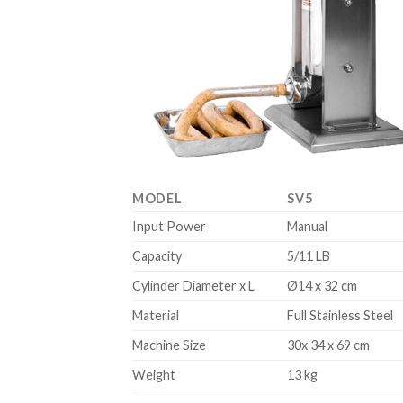
MODEL
SV5
Input Power
Manual
Capacity
5/11 LB
Cylinder Diameter x L
Ø14 x 32 cm
Material
Full Stainless Steel
Machine Size
30x 34 x 69 cm
Weight
13 kg