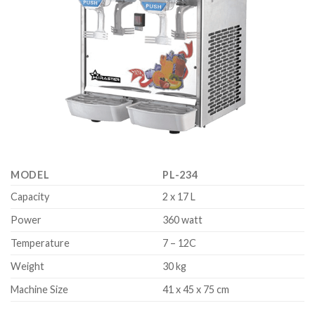
MODEL
PL-234
Capacity
2 x 17 L
Power
360 watt
Temperature
7 – 12C
Weight
30 kg
Machine Size
41 x 45 x 75 cm