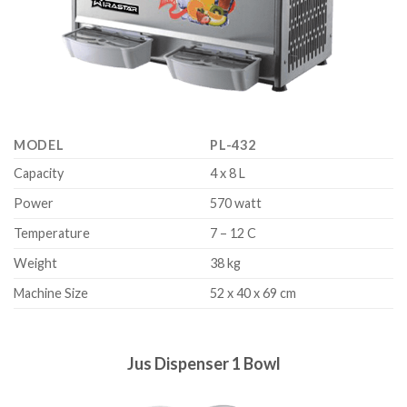
MODEL
PL-432
Capacity
4 x 8 L
Power
570 watt
Temperature
7 – 12 C
Weight
38 kg
Machine Size
52 x 40 x 69 cm
Jus Dispenser 1 Bowl