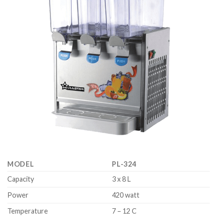
MODEL
PL-324
Capacity
3 x 8 L
Power
420 watt
Temperature
7 – 12 C