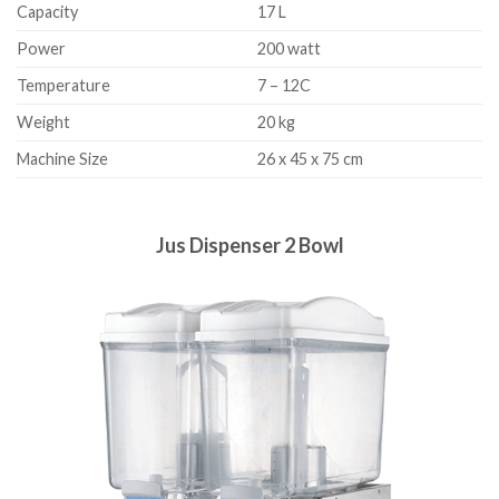
Capacity
17 L
Power
200 watt
Temperature
7 – 12C
Weight
20 kg
Machine Size
26 x 45 x 75 cm
Jus Dispenser 2 Bowl