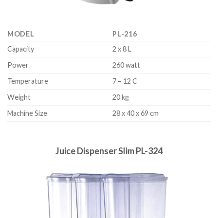
MODEL
PL-216
Capacity
2 x 8 L
Power
260 watt
Temperature
7 – 12 C
Weight
20 kg
Machine Size
28 x 40 x 69 cm
Juice Dispenser Slim PL-324