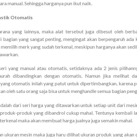
ra manual. Sehingga harganya pun ikut naik.
astik Otomatis
rana yang lainnya, maka alat tersebut juga dibesut oleh ber
i bagian yang sangat penting, mengingat akan berpengaruh ada k
 memilih merk yang sudah terkenal, meskipun harganya akan sedik
tawarkan.
seri yang manual atau otomatis, setidaknya ada 2 jenis pilihan
murah dibandingkan dengan otomatis. Namun jika melihat dar
 yang otomatis inilah yang patut untuk dipertimbangkan, karena p
akan oleh satu orang saja bisa untuk menghandle semua bagian pen
alah dari seri harga yang ditawarkan untuk setiap unit dari mes
a produk-produk yang dibandrol cukup mahal. Tentunya kembali lag
n terkenal maka akan membuat harga jualnya juga semakin mahal.
ukuran mesin maka juga haru dilihat ukuran produk yang akan d