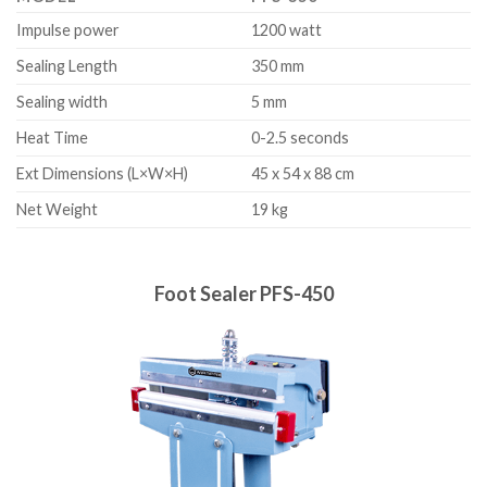
Impulse power
1200 watt
Sealing Length
350 mm
Sealing width
5 mm
Heat Time
0-2.5 seconds
Ext Dimensions (L×W×H)
45 x 54 x 88 cm
Net Weight
19 kg
Foot Sealer PFS-450