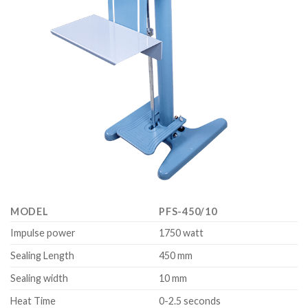
MODEL
PFS-450/10
Impulse power
1750 watt
Sealing Length
450 mm
Sealing width
10 mm
Heat Time
0-2.5 seconds