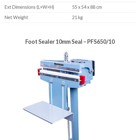
Ext Dimensions (L×W×H)
55 x 54 x 88 cm
Net Weight
21 kg
Foot Sealer 10mm Seal – PFS650/10