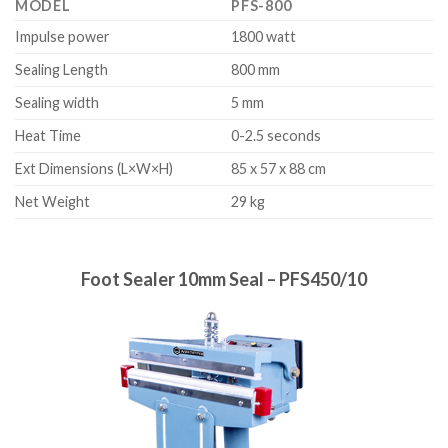
MODEL
PFS-800
Impulse power
1800 watt
Sealing Length
800 mm
Sealing width
5 mm
Heat Time
0-2.5 seconds
Ext Dimensions (L×W×H)
85 x 57 x 88 cm
Net Weight
29 kg
Foot Sealer 10mm Seal – PFS450/10