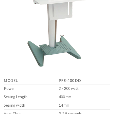
MODEL
PFS-400 DD
Power
2 x 200 watt
Sealing Length
400 mm
Sealing width
14 mm
Heat Time
0-2.5 seconds