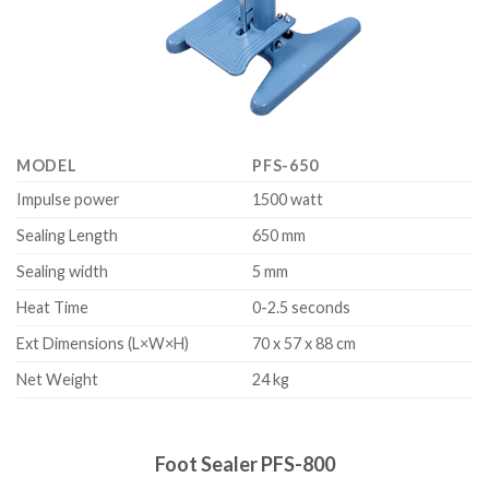
MODEL
PFS-650
Impulse power
1500 watt
Sealing Length
650 mm
Sealing width
5 mm
Heat Time
0-2.5 seconds
Ext Dimensions (L×W×H)
70 x 57 x 88 cm
Net Weight
24 kg
Foot Sealer PFS-800