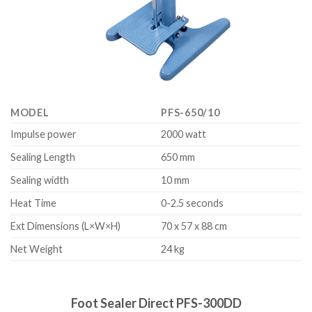
MODEL
PFS-650/10
Impulse power
2000 watt
Sealing Length
650 mm
Sealing width
10 mm
Heat Time
0-2.5 seconds
Ext Dimensions (L×W×H)
70 x 57 x 88 cm
Net Weight
24 kg
Foot Sealer Direct PFS-300DD