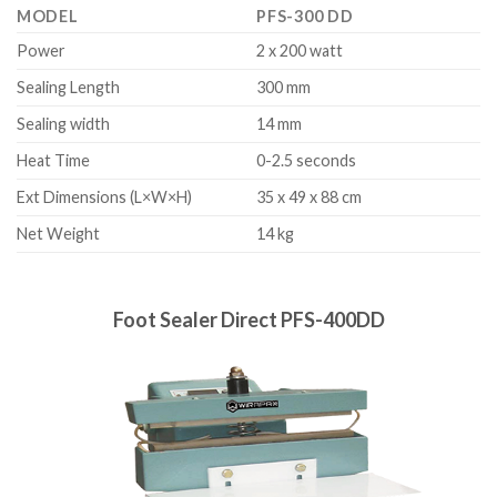
MODEL
PFS-300 DD
Power
2 x 200 watt
Sealing Length
300 mm
Sealing width
14 mm
Heat Time
0-2.5 seconds
Ext Dimensions (L×W×H)
35 x 49 x 88 cm
Net Weight
14 kg
Foot Sealer Direct PFS-400DD