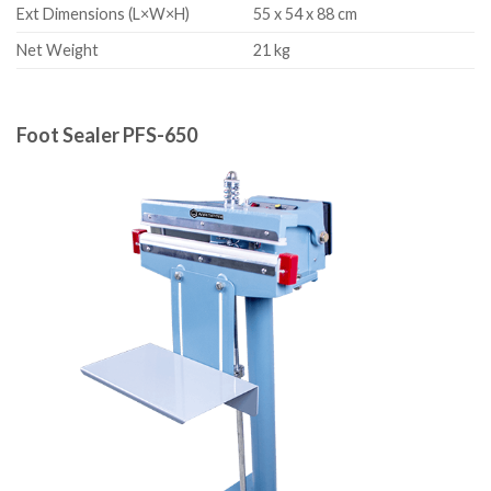
Ext Dimensions (L×W×H)
55 x 54 x 88 cm
Net Weight
21 kg
Foot Sealer PFS-650