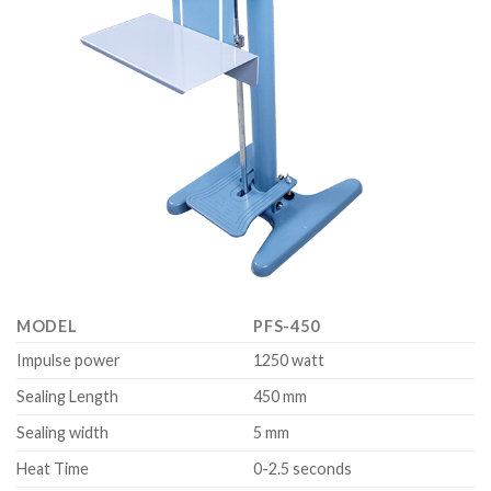
MODEL
PFS-450
Impulse power
1250 watt
Sealing Length
450 mm
Sealing width
5 mm
Heat Time
0-2.5 seconds