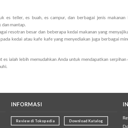
uk es teller, es buah, es campur, dan berbagai jenis makana
k dan mantap.
agai resotran besar dan beberapa kedai makanan yang menyajik
n pada kedai atau kafe kafe yang menyediakan juga berbagai mi
t es ialah lebih memudahkan Anda untuk mendapatkan serpihan e
uhi.
INFORMASI
I
Re
Review di Tokopedia
Download Katalog
Do