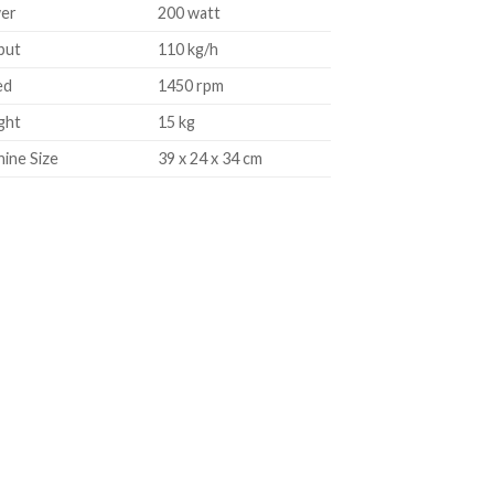
er
200 watt
put
110 kg/h
ed
1450 rpm
ght
15 kg
ine Size
39 x 24 x 34 cm