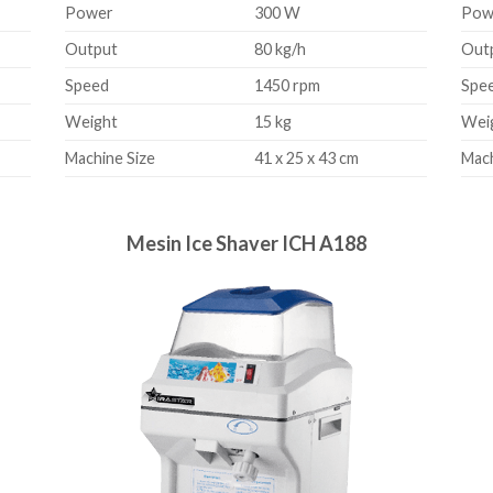
Power
300 W
Pow
Output
80 kg/h
Out
Speed
1450 rpm
Spe
Weight
15 kg
Wei
Machine Size
41 x 25 x 43 cm
Mach
Mesin Ice Shaver ICH A188