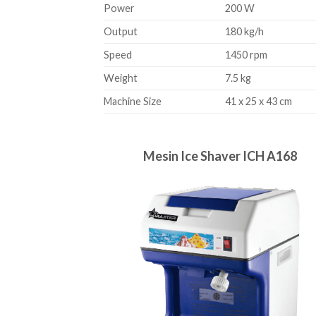
Power
200 W
Output
180 kg/h
Speed
1450 rpm
Weight
7.5 kg
Machine Size
41 x 25 x 43 cm
Mesin Ice Shaver ICH A168