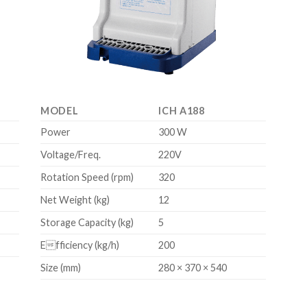
MODEL
ICH A188
Power
300 W
Voltage/Freq.
220V
Rotation Speed (rpm)
320
Net Weight (kg)
12
Storage Capacity (kg)
5
Efficiency (kg/h)
200
Size (mm)
280 × 370 × 540