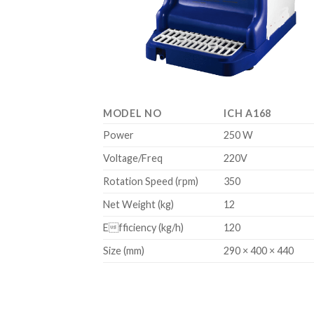
MODEL NO
ICH A168
Power
250 W
Voltage/Freq
220V
Rotation Speed (rpm)
350
Net Weight (kg)
12
Efficiency (kg/h)
120
Size (mm)
290 × 400 × 440