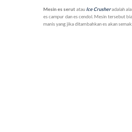
Mesin es serut
atau
Ice Crusher
adalah al
es campur dan es cendol. Mesin tersebut bi
manis yang jika ditambahkan es akan semakin