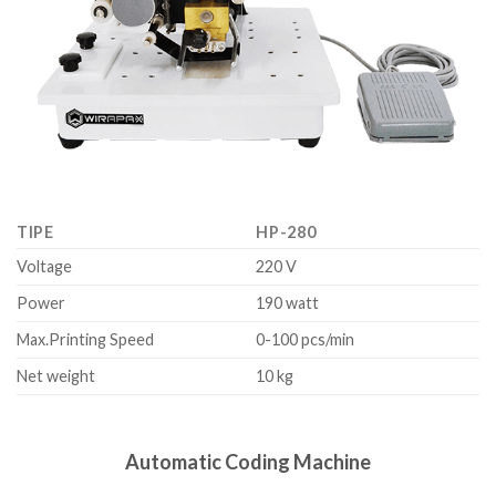
TIPE
HP-280
Voltage
220 V
Power
190 watt
Max.Printing Speed
0-100 pcs/min
Net weight
10 kg
Automatic Coding Machine