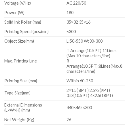
Voltage (V/Hz)
AC 220/50
Power (W)
180
Solid Ink Roller (mm)
35×32 35×16
Printing Speed (pcs/min)
≤300
Object Size(mm)
L:50-550 W:30-300
T Arrange(10.5PT):11Lines
(Max.10 characters/line)
Max. Printing Line
R
Arrange(10.5PT):8Lines(Max.8
characters/line)
Printing Size (mm)
Within 60-250
2×1.5( 8PT ) 2.5×2(9PT)
Type Size(mm)
3×3(10.5PT) 4×2.5(18PT)
External Dimensions
440×465×300
(L×W×H) (mm)
Net Weight (Kg)
26